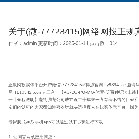
关于(微-77728415)网络网投
作者：admin 更新时间：2025-01-14 点击数：
314
正规网投实体平台开户微信-77728415✅博源官网 by9394 .cc 邀请
网 TL10342 .com✅三合一【AG-BG-PG-MG-体育-等百
开【全程透明】老街腾龙公司成立近二十年来一直有着不错的口碑和
友们的认可的大家都知道喜欢玩就要选择真人在线实体老平台，因为
‌‌老街腾龙yu乐手机app可以通过以下步骤进行下载‌：
1. ‌访问官网或应用商店‌：