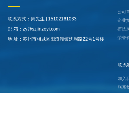
公司
联系方式：周先生 | 15102161033
企业
邮 箱：zy@szjinzeyi.com
搏技
荣誉
地 址：苏州市相城区阳澄湖镇沈周路22号1号楼
联系
加入
联系
Copyright © 2