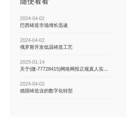
随便看看
2024-04-02
巴西铸造市场增长迅速
2024-04-02
俄罗斯开发低温铸造工艺
2025-01-14
关于(微-77728415)网络网投正规真人实体
三合一靠谱平台
2024-04-02
德国铸造业的数字化转型