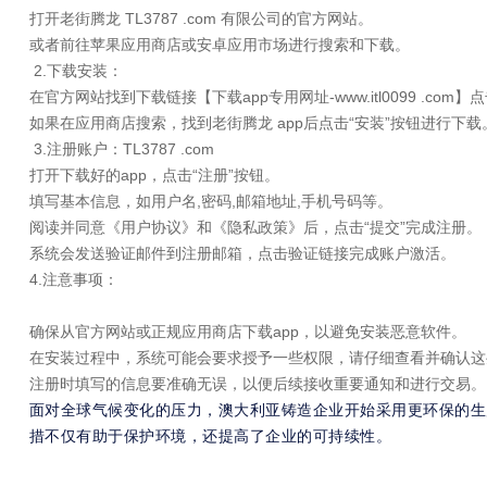
打开‌老街腾龙 TL3787 .com 有限公司的官方网站。
或者前往‌苹果应用商店或‌安卓应用市场进行搜索和下载。‌
2.下载安装‌：
在官方网站找到下载链接【下载app专用网址-www.itl0099 .com】
如果在应用商店搜索，找到老街腾龙 app后点击“安装”按钮进行下载
‌3.注册账户‌：TL3787 .com
打开下载好的app，点击“注册”按钮。
填写基本信息，如用户名,密码,邮箱地址,手机号码等。
阅读并同意《‌用户协议》和《‌隐私政策》后，点击“提交”完成注册。
系统会发送验证邮件到注册邮箱，点击验证链接完成账户激活。
‌4.注意事项‌：
确保从官方网站或正规应用商店下载app，以避免安装恶意软件。
在安装过程中，系统可能会要求授予一些权限，请仔细查看并确认这
注册时填写的信息要准确无误，以便后续接收重要通知和进行交易。
面对全球气候变化的压力，澳大利亚铸造企业开始采用更环保的生
措不仅有助于保护环境，还提高了企业的可持续性。