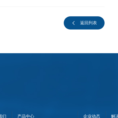
返回列表
我们
产品中心
企业动态
解