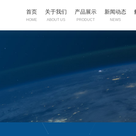
首页
关于我们
产品展示
新闻动态
HOME
ABOUT US
PRODUCT
NEWS