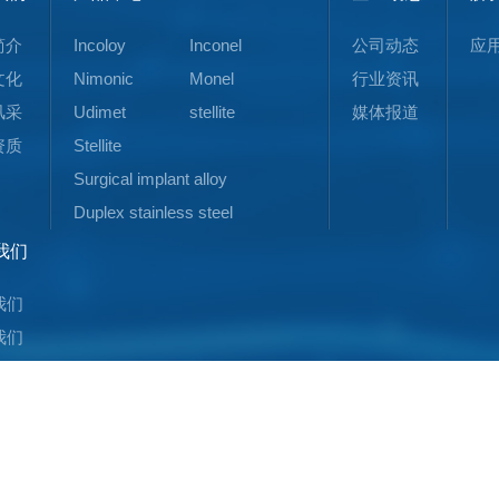
简介
Incoloy
Inconel
公司动态
应
文化
Nimonic
Monel
行业资讯
风采
Udimet
stellite
媒体报道
资质
Stellite
Surgical implant alloy
Duplex stainless steel
我们
我们
我们
024 苏州市精泽毅金属科技有限公司 版权所有
苏ICP备2024089178号 苏公网安备