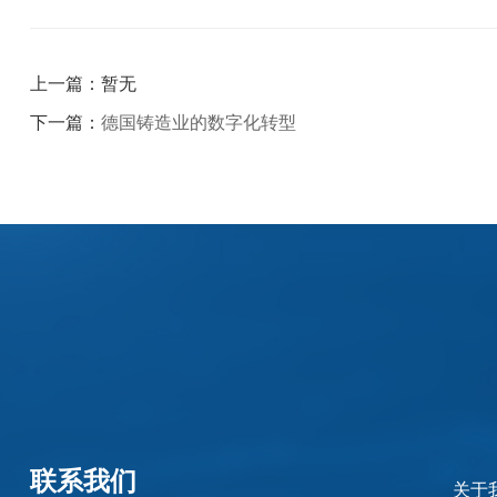
上一篇：暂无
下一篇：
德国铸造业的数字化转型
联系我们
关于