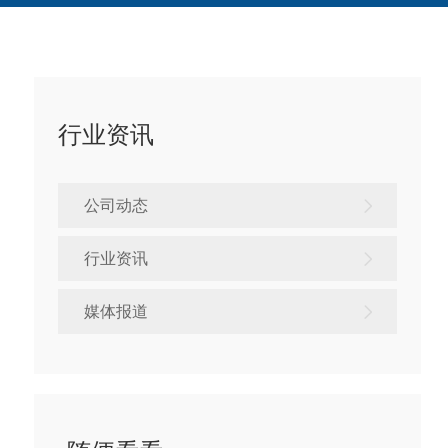
行业资讯
公司动态
行业资讯
媒体报道